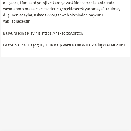
oluşacak, tüm kardiyoloji ve kardiyovasküler cerrahi alanlarında
yayınlanmış makale ve eserlerle gerçekleşecek yarışmaya” katılmayı
düşünen adaylar, nskao.tkv.org.tr web sitesinden başvuru
yapılabilecektir.
Başvuru için tıklayınız; https://nskao.tkv.org.tr/
Editör: Saliha Ulaşoğlu / Türk Kalp Vakfı Basın & Halkla İlişkiler Müdürü