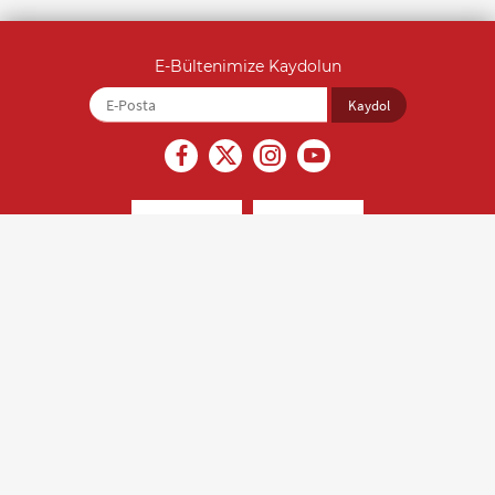
E-Bültenimize Kaydolun
İçerikler kaynak gösterilmeden alıntı yapılamaz ve izinsiz olarak
kopyalanamaz. Son güncelleme tarihi: 22.07.2026, Editör: Saliha Yıldırım
(0212 212 07 07)
Türk Kalp Vakfı © 2018 Tüm hakları saklıdır.
Kişisel Verilerin Korunması
Gizlilik ve Güvenlik
Veri Sahibi İşlem Formu