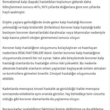
Romatizmal kalp (kapak) hastalıkları toplumun giderek daha
bilinçlenmesi sonucu 40’lı, 50’li yıllarda doğanlara göre son yıllarda
hayli azalmıştır.
Erişkin yaşlara gelindiğinde önde gelen kalp hastalığı Koroner
yetmezliği ve kalp krizleridir (Enfarktüs) Koroner kalp hastalığı kalbi
besleyen koroner damarlardaki daralmalar veya tıkanmalar nedeniyle
kalp kasına yeterli oksijen girememesi sonucu oluşur.
Koroner kalp hastalığının oluşumunu kolaylaştıran ve hazırlayan
nedenlere RİSK FAKTÖRLERİ denir. Genler koroner kalp hastalığının
oluşumunda önemli bir rol oynar. Yakın aile bireylerinde koroner kalp
hastalığı olanlarda bu hastalığın olma riski yüksektir. Bu nedenle
ailesinde hastalık olanların erken yaşlardan başlayarak önlem almaları
ve kontrollere girmeleri önerilir. Cinsiyet hastalığın oluşumunda
etkilidir.
Kadınlarda menopoz öncesi hastalık az görüldüğü halde menopoz
sonrasında erkeklerle aynı oranda görülür. Yaş ilerledikçe tüm vücutta
olduğu gibi koroner damarlarda da yaşlanma oluşur.
Buraya kadar sıraladığımız faktörleri kişinin değiştirme ya da etkileme