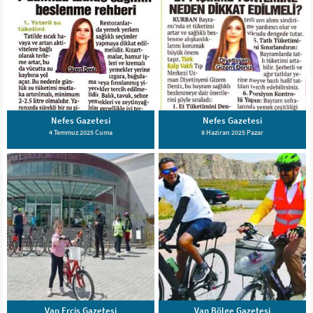
Nefes Gazetesi
Nefes Gazetesi
4 Temmuz 2025 Cuma
8 Haziran 2025 Pazar
Van Erciş Gazetesi
Van Bölge Gazetesi