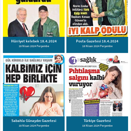
Hürriyet kelebek 18.4.2024
Posta Gazetesi 18.4.2024
18 Nisan 2024 Perşembe
18 Nisan 2024 Perşembe
Sabahla Günaydın Gazetesi
Türkiye Gazetesi
18 Nisan 2024 Perşembe
18 Nisan 2024 Perşembe