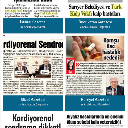
İstiklal Gazetesi
Önce vatan Gazetesi
29 Aralık 2023 Cuma
28 Aralık 2023 Perşembe
Sözcü Gazetesi
Hürriyet Gazetesi
27 Aralık 2023 Çarşamba
25 Aralık 2023 Pazartesi