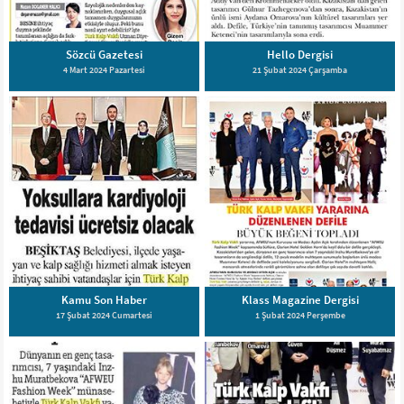
Sözcü Gazetesi
Hello Dergisi
4 Mart 2024 Pazartesi
21 Şubat 2024 Çarşamba
Kamu Son Haber
Klass Magazine Dergisi
17 Şubat 2024 Cumartesi
1 Şubat 2024 Perşembe