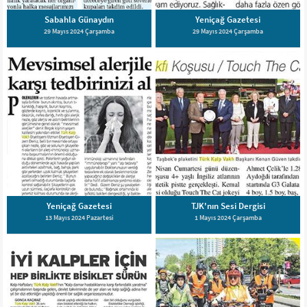
Sabahla Günaydın
Yeniçağ Gazetesi
29 Mayıs 2024 Çarşamba
29 Mayıs 2024 Çarşamba
Yeniçağ Gazetesi
TJK'nın Sesi Dergisi
13 Mayıs 2024 Pazartesi
1 Mayıs 2024 Çarşamba