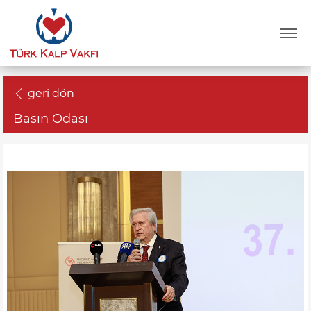
geri dön
Basın Odası