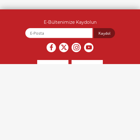
E-Bültenimize Kaydolun
İçerikler kaynak gösterilmeden alıntı yapılamaz ve izinsiz olarak
kopyalanamaz. Son güncelleme tarihi: 22.07.2026, Editör: Saliha Yıldırım
(0212 212 07 07)
Türk Kalp Vakfı © 2018 Tüm hakları saklıdır.
Kişisel Verilerin Korunması
Gizlilik ve Güvenlik
Veri Sahibi İşlem Formu