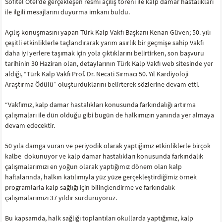
Sofitel Otel’de gerçekleşen resmi açılış töreni ile kalp damar hastalıkları
ile ilgili mesajlarını duyurma imkanı buldu.
Açılış konuşmasını yapan Türk Kalp Vakfı Başkanı Kenan Güven; 50. yılı
çeşitli etkinliklerle taçlandırarak yarım asırlık bir geçmişe sahip Vakfı
daha iyi yerlere taşımak için yola çıktıklarını belirtirken, son başvuru
tarihinin 30 Haziran olan, detaylarının Türk Kalp Vakfı web sitesinde yer
aldığı, “Türk Kalp Vakfı Prof. Dr. Necati Sırmacı 50. Yıl Kardiyoloji
Araştırma Ödülü” oluşturduklarını belirterek sözlerine devam etti.
“Vakfımız, kalp damar hastalıkları konusunda farkındalığı artırma
çalışmaları ile dün olduğu gibi bugün de halkımızın yanında yer almaya
devam edecektir.
50 yıla damga vuran ve periyodik olarak yaptığımız etkinliklerle birçok
kalbe dokunuyor ve kalp damar hastalıkları konusunda farkındalık
çalışmalarımızı en yoğun olarak yaptığımız dönem olan kalp
haftalarında, halkın katılımıyla yüz yüze gerçekleştirdiğimiz örnek
programlarla kalp sağlığı için bilinçlendirme ve farkındalık
çalışmalarımızı 37 yıldır sürdürüyoruz.
Bu kapsamda, halk sağlığı toplantıları okullarda yaptığımız, kalp