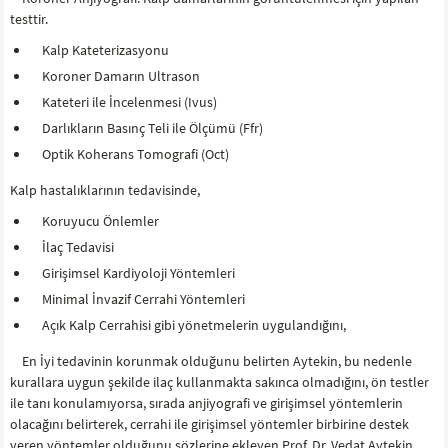
testtir.
Kalp Kateterizasyonu
Koroner Damarın Ultrason
Kateteri ile İncelenmesi (Ivus)
Darlıkların Basınç Teli ile Ölçümü (Ffr)
Optik Koherans Tomografi (Oct)
Kalp hastalıklarının tedavisinde,
Koruyucu Önlemler
İlaç Tedavisi
Girişimsel Kardiyoloji Yöntemleri
Minimal İnvazif Cerrahi Yöntemleri
Açık Kalp Cerrahisi gibi yönetmelerin uygulandığını,
En İyi tedavinin korunmak olduğunu belirten Aytekin, bu nedenle
kurallara uygun şekilde ilaç kullanmakta sakınca olmadığını, ön testler
ile tanı konulamıyorsa, sırada anjiyografi ve girişimsel yöntemlerin
olacağını belirterek, cerrahi ile girişimsel yöntemler birbirine destek
veren yöntemler olduğunu sözlerine ekleyen Prof. Dr. Vedat Aytekin,