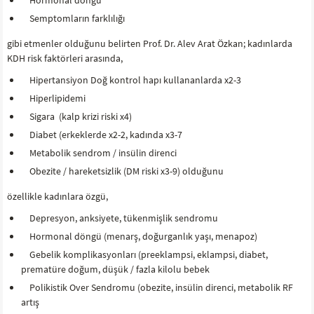
Hormonal döngü
Semptomların farklılığı
gibi etmenler olduğunu belirten Prof. Dr. Alev Arat Özkan; kadınlarda
KDH risk faktörleri arasında,
Hipertansiyon Doğ kontrol hapı kullananlarda x2-3
Hiperlipidemi
Sigara (kalp krizi riski x4)
Diabet (erkeklerde x2-2, kadında x3-7
Metabolik sendrom / insülin direnci
Obezite / hareketsizlik (DM riski x3-9) olduğunu
özellikle kadınlara özgü,
Depresyon, anksiyete, tükenmişlik sendromu
Hormonal döngü (menarş, doğurganlık yaşı, menapoz)
Gebelik komplikasyonları (preeklampsi, eklampsi, diabet,
prematüre doğum, düşük / fazla kilolu bebek
Polikistik Over Sendromu (obezite, insülin direnci, metabolik RF
artış