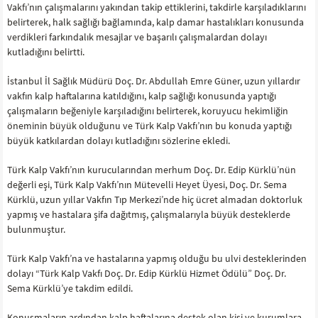
Vakfı’nın çalışmalarını yakından takip ettiklerini, takdirle karşıladıklarını
belirterek, halk sağlığı bağlamında, kalp damar hastalıkları konusunda
verdikleri farkındalık mesajlar ve başarılı çalışmalardan dolayı
kutladığını belirtti.
İstanbul İl Sağlık Müdürü Doç. Dr. Abdullah Emre Güner, uzun yıllardır
vakfın kalp haftalarına katıldığını, kalp sağlığı konusunda yaptığı
çalışmaların beğeniyle karşıladığını belirterek, koruyucu hekimliğin
öneminin büyük olduğunu ve Türk Kalp Vakfı’nın bu konuda yaptığı
büyük katkılardan dolayı kutladığını sözlerine ekledi.
Türk Kalp Vakfı’nın kurucularından merhum Doç. Dr. Edip Kürklü’nün
değerli eşi, Türk Kalp Vakfı’nın Mütevelli Heyet Üyesi, Doç. Dr. Sema
Kürklü, uzun yıllar Vakfın Tıp Merkezi’nde hiç ücret almadan doktorluk
yapmış ve hastalara şifa dağıtmış, çalışmalarıyla büyük desteklerde
bulunmuştur.
Türk Kalp Vakfı’na ve hastalarına yapmış olduğu bu ulvi desteklerinden
dolayı “Türk Kalp Vakfı Doç. Dr. Edip Kürklü Hizmet Ödülü” Doç. Dr.
Sema Kürklü’ye takdim edildi.
Konuşmaların ardından kalp haftalarına destek olan kişi ve kurumlara