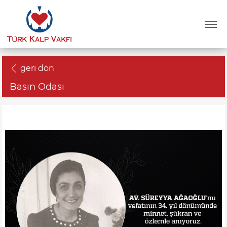
geri dön
Basın Odası