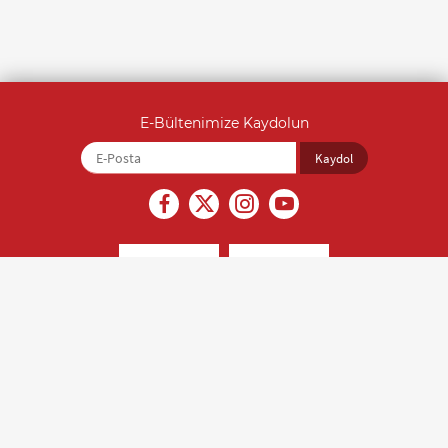
E-Bültenimize Kaydolun
İçerikler kaynak gösterilmeden alıntı yapılamaz ve izinsiz olarak
kopyalanamaz. Son güncelleme tarihi: 22.07.2026, Editör: Saliha Yıldırım
(0212 212 07 07)
Türk Kalp Vakfı © 2018 Tüm hakları saklıdır.
Kişisel Verilerin Korunması