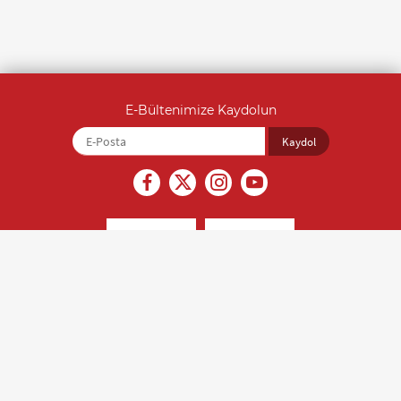
E-Bültenimize Kaydolun
İçerikler kaynak gösterilmeden alıntı yapılamaz ve izinsiz olarak
kopyalanamaz. Son güncelleme tarihi: 22.07.2026, Editör: Saliha Yıldırım
(0212 212 07 07)
Türk Kalp Vakfı © 2018 Tüm hakları saklıdır.
Kişisel Verilerin Korunması