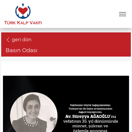
geri dön
Basın Odası