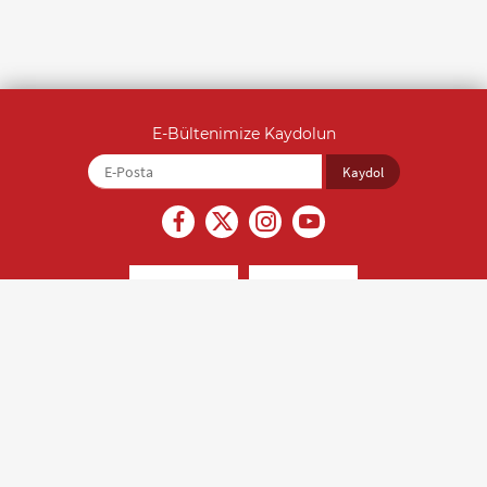
E-Bültenimize Kaydolun
İçerikler kaynak gösterilmeden alıntı yapılamaz ve izinsiz olarak
kopyalanamaz. Son güncelleme tarihi: 22.07.2026, Editör: Saliha Yıldırım
(0212 212 07 07)
Türk Kalp Vakfı © 2018 Tüm hakları saklıdır.
Kişisel Verilerin Korunması