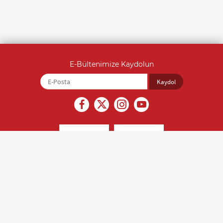
E-Bültenimize Kaydolun
İçerikler kaynak gösterilmeden alıntı yapılamaz ve izinsiz olarak
kopyalanamaz. Son güncelleme tarihi: 22.07.2026, Editör: Saliha Yıldırım
(0212 212 07 07)
Türk Kalp Vakfı © 2018 Tüm hakları saklıdır.
Kişisel Verilerin Korunması